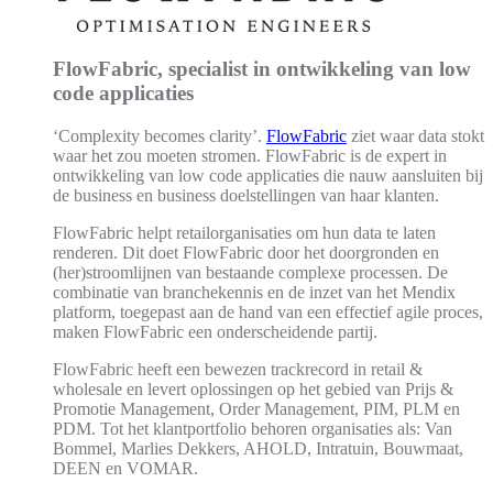
FlowFabric, specialist in ontwikkeling van low
code applicaties
‘Complexity becomes clarity’.
FlowFabric
ziet waar data stokt
waar het zou moeten stromen. FlowFabric is de expert in
ontwikkeling van low code applicaties die nauw aansluiten bij
de business en business doelstellingen van haar klanten.
FlowFabric helpt retailorganisaties om hun data te laten
renderen. Dit doet FlowFabric door het doorgronden en
(her)stroomlijnen van bestaande complexe processen. De
combinatie van branchekennis en de inzet van het Mendix
platform, toegepast aan de hand van een effectief agile proces,
maken FlowFabric een onderscheidende partij.
FlowFabric heeft een bewezen trackrecord in retail &
wholesale en levert oplossingen op het gebied van Prijs &
Promotie Management, Order Management, PIM, PLM en
PDM. Tot het klantportfolio behoren organisaties als: Van
Bommel, Marlies Dekkers, AHOLD, Intratuin, Bouwmaat,
DEEN en VOMAR.