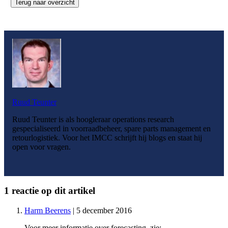
Terug naar overzicht
Ruud Teunter
Ruud Teunter is als hoogleraar operations research
gespecialiseerd in voorraadbeheer, spare parts management en
retourlogistiek. Voor het IMCC schrijft hij blogs en staat hij
open voor vragen.
1 reactie op dit artikel
Harm Beerens
| 5 december 2016
Voor meer informatie over forecasting, zie: