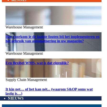
Warehouse Management
Hoe voorkom je de laatste fouten bij het implementeren en
het gebruik van automatisering in uw magazijn?
Warehouse Management
Een flexibel WMS, wat is dat eigenlijk?
Supply Chain Management
It kin net… of het kan nét... (waarom S&OP soms wat
lastig is…)
NIEUWS