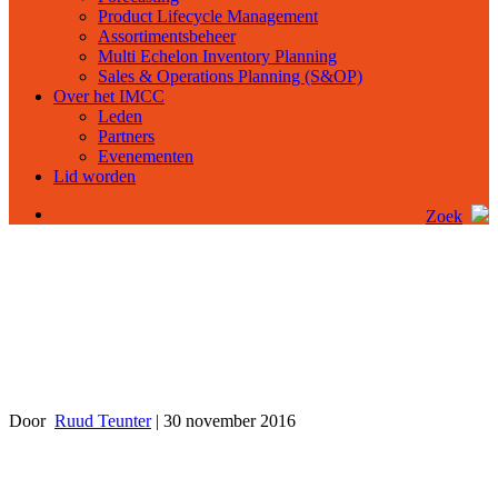
Product Lifecycle Management
Assortimentsbeheer
Multi Echelon Inventory Planning
Sales & Operations Planning (S&OP)
Over het IMCC
Leden
Partners
Evenementen
Lid worden
Zoek
Voorspelfouten en de impact op voorraad
Door
Ruud Teunter
|
30 november 2016