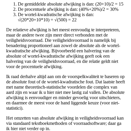
De gemiddelde absolute afwijking is dan: (20+10)/2 = 15
De procentuele afwijking is dan: (40%+20%)/2 = 30%
De wortel-kwadratische afwijking is dan:
√(20*20+10*10) = √(500) = 22
De relatieve afwijking is het meest eenvoudig te interpreteren,
maar de andere twee zijn meer direct verbonden met de
veiligheidsvoorraad. Die veiligheidsvoorraad is namelijk bij
benadering proportioneel aan zowel de absolute als de wortel-
kwadratische afwijking. Bijvoorbeeld een halvering van de
absolute of wortel-kwadratische afwijking geeft ook een
halvering van de veiligheidsvoorraad, en die relatie geldt niet
voor de procentuele afwijking.
Ik raad derhalve altijd aan om de voorspelkwaliteit te baseren op
de absolute fout of de wortel-kwadratische fout. Dat laatste heeft
met name theoretisch-statistische voordelen die complex van
aard zijn en waar ik u hier niet mee lastig zal vallen. De absolute
afwijking is eenvoudiger en minder gevoelig voor uitschieters,
en daarmee de meest voor de hand liggende keuze (voor niet-
statistici).
Het omzetten van absolute afwijking in veiligheidsvoorraad kan
via standaard tekstboekmethoden of voorraadsoftware; daar ga
ik hier niet verder op in.