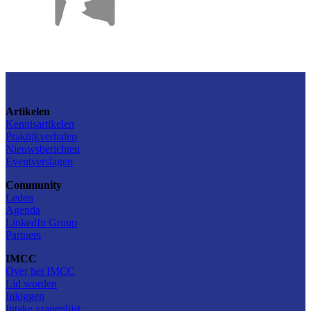
Artikelen
Kennisartikelen
Praktijkverhalen
Nieuwsberichten
Eventverslagen
Community
Leden
Agenda
LinkedIn Group
Partners
IMCC
Over het IMCC
Lid worden
Inloggen
Intake vragenlijst