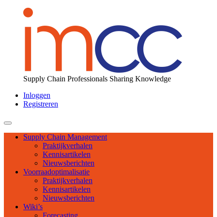
Supply Chain Professionals Sharing Knowledge
Inloggen
Registreren
Toggle
navigation
Supply Chain Management
Praktijkverhalen
Kennisartikelen
Nieuwsberichten
Voorraadoptimalisatie
Praktijkverhalen
Kennisartikelen
Nieuwsberichten
Wiki’s
Forecasting